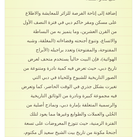
إضافة إلى إتاحة الفرصة للزائر للمعايشة والاطلاع
على مسكن ومقر حاكم دبي في فترة النصف الأول
من القرن العشرين، وما يتميز به من البساطة
والاتساع، وتنوع أجنحته وفضاءاته (المغلقة، وشبه
المفتوحة، والمفتوحة) وتعدد براجيله (الأبراج
الهوائية)، فإن البيت حالياً يستخدم متحف لعرض
تاريخ دبي، حيث تعرض فيه كمية نادرة ومتنوعة من
الصور التاريخية للشيوخ وللحياة في دبي التي
تغيرت بشكل جذري في الوقت الحاضر، كما وتعرض
فيه مجموعة كبيرة ونادرة من الوثائق التاريخية
والرسمية المتعلقة بإمارة دبي، ونماذج أصلية من
الحُلي والعملات والطوابع وغيرها مما يعود لتلك
الفترة الزمنية، حيث تتوزع المعروضات على تسعة
أجنحةً مكونة من تاريخ بيت الشيخ سعيد آل مكتوم،