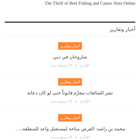
The Thrill of Reel Fishing and Casino Slots Online
أخبار وتقارير
أخبار وتقارير
شاروخان في دبي
الإدارة
10 سنوات منذ
أخبار وتقارير
نشر الشائعات مجرَّم قانوناً حتى لو كان دعابة
الإدارة
10 سنوات منذ
أخبار وتقارير
محمد بن راشد: الفرص متاحة لمستقبل واعد للمنطقة..…
الإدارة
10 سنوات منذ