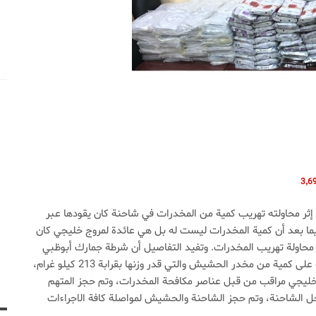
 محاولته تهريب كمية من المخدرات في شاحنة كان يقودها عبر
ن فيما بعد أن كمية المخدرات ليست له بل هي عائدة لمروج خليجي كان
محاولة تهريب المخدرات. وتفيد التفاصيل أن شرطة جمارك أبوظبي
التي تعمل في المنفذ المختص، عثرت أثناء تفتيشها لشاحنة على كمية من مخدر الحشيش والتي قدر وزنها بقرابة 213 كيلو غرام،
خليجي مراقب من قبل عناصر مكافحة المخدرات، وتم حجز المتهم
خل الشاحنة، وتم حجز الشاحنة والحشيش لمواصلة كافة الاجراءات