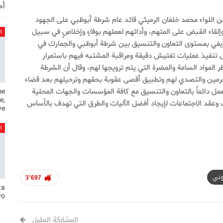
أح
 اللواء محمد خلفان الرميثي قائد عام شرطة أبوظبي على الجهود
لقاء القبض على المتهم، وأدائهم لعملهم بوفاءٍ وإخلاصٍ في سبيل
ا
لشريفي بمستوى التعاون والتنسيق بين شرطة أبوظبي والجمارك في
لال تنفيذ عمليات تفتيش دقيقة ومراقبة المشتبه فيهم باستمرار
المواد السامة والمضرة التي يتم ترويجها لهم، وقال أن الشرطة
جرمين والتصدي لهم وتطبيق أقصى عقوبة بحقهم وترحيلهم بعد قضاء
عمل دائماً بالتعاون والتنسيق مع كافة المؤسسات والجهات المحلية
me
e,
 وعقد الاجتماعات لإيجاد أفضل الآليات والطرق التي تهدف بالأساس
e…
ا
روني
3٬697
ta
vo
المشاركة المقبل