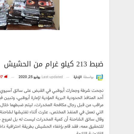
ضبط 213 كيلو غرام من الحشيش
بواسطة
الإدارة
Last updated
يوليو 25, 2020
3٬697
نجحت شرطة وجمارك أبوظبي في القبض على سائق آسيوي إثر
أحد المنافذ الحدودية البرية المؤدية لإمارة أبوظبي، وتبي
مراقب من قبل رجال مكافحة المخدرات، ليتم ضبطهما خلال 
وقال سائق الشاحنة أن كمية المخدرات ليست له بل لمروج 
للتحقيق معه، فقد قام بإخفاء الحشيش بطريقة احترافية دا
القانونية اللازمة.