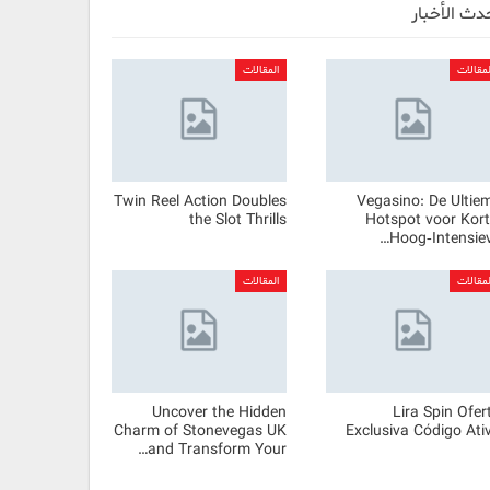
دث الأخبار
لمقالات
المقالات
Twin Reel Action Doubles
Vegasino: De Ultie
the Slot Thrills
Hotspot voor Kort
Hoog‑Intensiev
لمقالات
المقالات
Uncover the Hidden
Lira Spin Ofer
Charm of Stonevegas UK
Exclusiva Código Ati
and Transform Your…